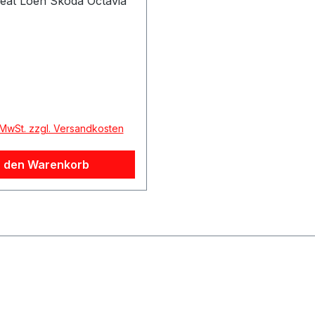
eat Loen Skoda Octavia
 Preis:
. MwSt. zzgl. Versandkosten
n den Warenkorb