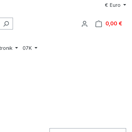
€
Euro
0,00 €
Ware
tronik
07K