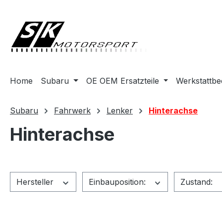
springen
Zur Hauptnavigation springen
Home
Subaru
OE OEM Ersatzteile
Werkstattbe
Subaru
Fahrwerk
Lenker
Hinterachse
Hinterachse
Hersteller
Einbauposition:
Zustand: