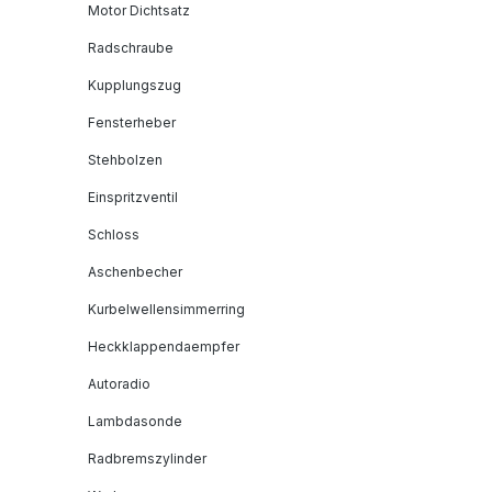
Motor Dichtsatz
Radschraube
Kupplungszug
Fensterheber
Stehbolzen
Einspritzventil
Schloss
Aschenbecher
Kurbelwellensimmerring
Heckklappendaempfer
Autoradio
Lambdasonde
Radbremszylinder