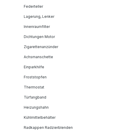
Federteller
Lagerung, Lenker
Innenraumfilter
Dichtungen Motor
Zigarettenanzünder
Achsmanschette
Einparkhilfe
Froststopfen
Thermostat
Türfangband
Heizungshahn
Kühlmittelbehälter
Radkappen Radzierblenden