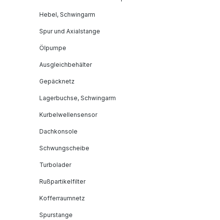
Hebel, Schwingarm
Spur und Axialstange
Ölpumpe
Ausgleichbehälter
Gepäcknetz
Lagerbuchse, Schwingarm
Kurbelwellensensor
Dachkonsole
Schwungscheibe
Turbolader
Rußpartikelfilter
Kofferraumnetz
Spurstange