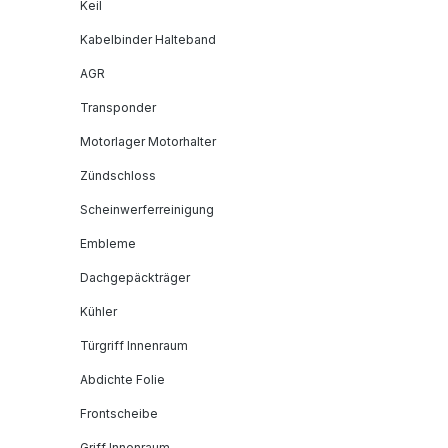
Keil
Kabelbinder Halteband
AGR
Transponder
Motorlager Motorhalter
Zündschloss
Scheinwerferreinigung
Embleme
Dachgepäckträger
Kühler
Türgriff Innenraum
Abdichte Folie
Frontscheibe
Griff Innenraum