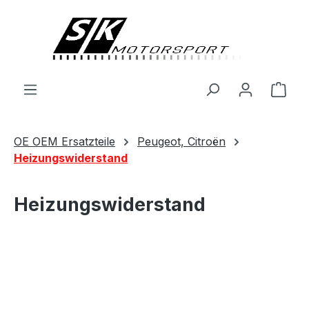
alt springen
Ware
OE OEM Ersatzteile
Peugeot, Citroën
Heizungswiderstand
Heizungswiderstand