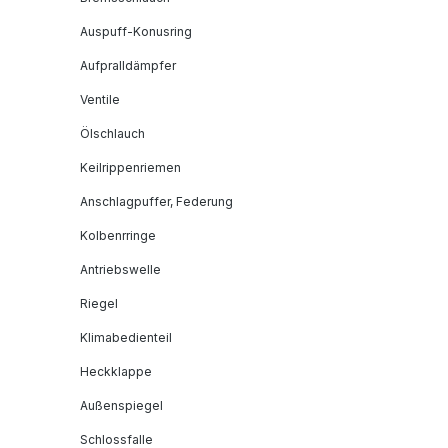
Auspuff-Konusring
Aufpralldämpfer
Ventile
Ölschlauch
Keilrippenriemen
Anschlagpuffer, Federung
Kolbenrringe
Antriebswelle
Riegel
Klimabedienteil
Heckklappe
Außenspiegel
Schlossfalle