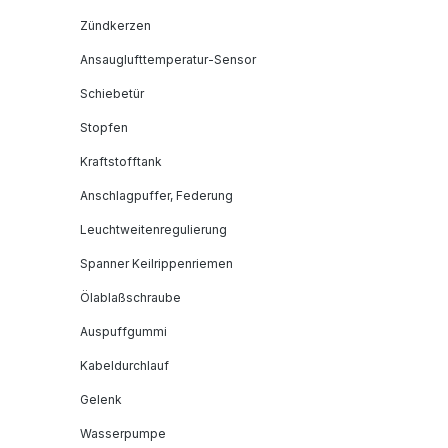
Zündkerzen
Ansauglufttemperatur-Sensor
Schiebetür
Stopfen
Kraftstofftank
Anschlagpuffer, Federung
Leuchtweitenregulierung
Spanner Keilrippenriemen
Ölablaßschraube
Auspuffgummi
Kabeldurchlauf
Gelenk
Wasserpumpe