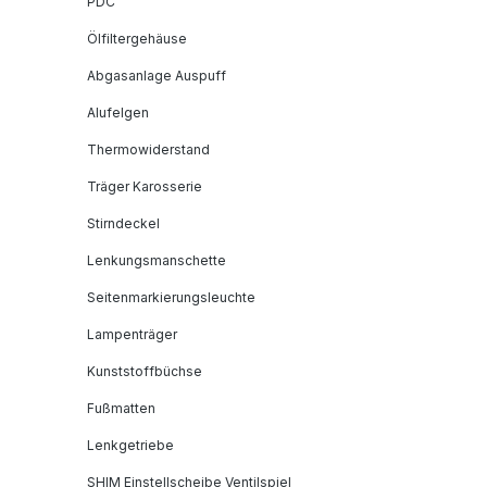
PDC
Ölfiltergehäuse
Abgasanlage Auspuff
Alufelgen
Thermowiderstand
Träger Karosserie
Stirndeckel
Lenkungsmanschette
Seitenmarkierungsleuchte
Lampenträger
Kunststoffbüchse
Fußmatten
Lenkgetriebe
SHIM Einstellscheibe Ventilspiel