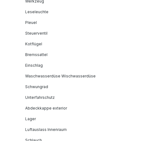
Werkzeug
Leseleuchte
Pleuel
Steuerventil
Kotflügel
Bremssattel
Einschlag
Waschwasserdüse Wischwasserdüse
Schwungrad
Unterfahrschutz
Abdeckkappe exterior
Lager
Luftauslass Innenraum
Schlauch