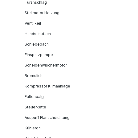
Türanschlag
Stellmotor Heizung
Ventilkeil
Handschufach
Schiebedach
Einspritzpumpe
Scheibenwischermotor
Bremslicht
Kompressor Klimaanlage
Faltenbalg
Steuerkette
Auspuff Flanschdichtung
Kühlergrill