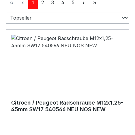
Seite
Seite
Seite
Seite
Seite
1
2
3
4
5
Citroen / Peugeot Radschraube M12x1,25-
45mm SW17 540566 NEU NOS NEW