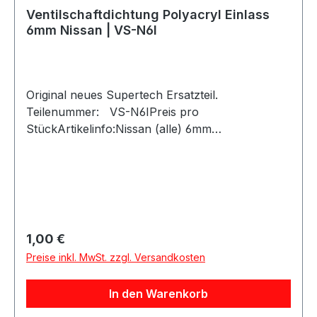
Ventilschaftdichtung Polyacryl Einlass
6mm Nissan | VS-N6I
Original neues Supertech Ersatzteil.
Teilenummer: VS-N6IPreis pro
StückArtikelinfo:Nissan (alle) 6mm
Ventilschaftdichtung für Einlassventil /
PolyacrylVerwendung: EinlassventilOD
Dichtung: 12,6mm/.495"OD
Führung: 10mm/.395"Marken: GM, Nissan,
ToyotaMaterial: PolyacrylSupertech
Ventilschaftdichtungen für Einlassventile werden
Regulärer Preis:
1,00 €
aus einer hochwertigen Polyacryl-Mischung
Preise inkl. MwSt. zzgl. Versandkosten
hergestellt, während die Ventilschaftdichtungen
für Auslassventile aus einer speziellen Viton-
In den Warenkorb
Verbindung bestehen.Hinweis: Es handelt sich
hier um ein Motorsportprodukt mit verbesserten