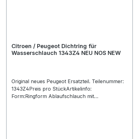
Citroen / Peugeot Dichtring für
Wasserschlauch 1343Z4 NEU NOS NEW
Original neues Peugeot Ersatzteil. Teilenummer:
1343Z4Preis pro StückArtikelinfo:
Form:Ringform Ablaufschlauch mit
Drahtklammer gesichert.Verwendbar für
Kühlerschlauch
6600,6601,6602,6603,6604Passend
für:Hersteller Modell Typ PS / kW Hubraum
Motorcode BJ (von-bis) CITROËN JUMPER Bus