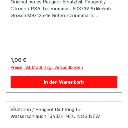
Original neues Peugeot Ersatzteil. Peugeot /
Citroen / PSA Teilenummer: 503739 Artikelinfo:
Grösse:M8x125-16 Referenznummern:
FahrzeugherstellerOE-
ReferenznummernCITROËN503739PEUGEOT50
3739 Passend für:
Regulärer Preis:
1,00 €
Preise inkl. MwSt. zzgl. Versandkosten
In den Warenkorb