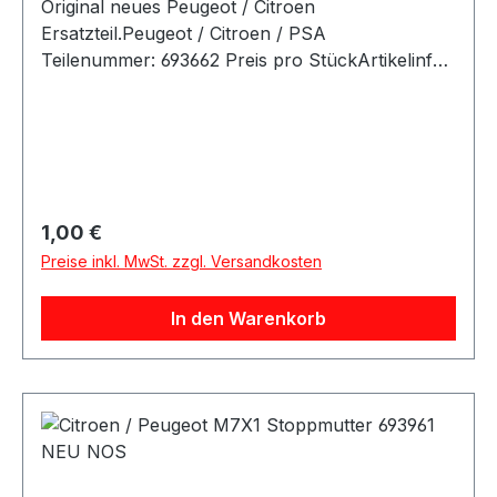
Original neues Peugeot / Citroen
Ersatzteil.Peugeot / Citroen / PSA
Teilenummer: 693662 Preis pro StückArtikelinfo:
Gewindemaß:6x1,00-7,4Ergänzende Info
3:Mutter mit ScheibeAußendurchmesser [mm]:10
Referenznummern: FahrzeugherstellerOE-
ReferenznummernCITROËN693662PEUGEOT693
662 Passende Fahrzeuge:
Regulärer Preis:
1,00 €
Preise inkl. MwSt. zzgl. Versandkosten
In den Warenkorb