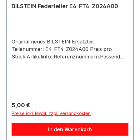
BILSTEIN Federteller E4-FT4-Z024A00
Original neues BILSTEIN Ersatzteil.
Teilenummer: E4-FT4-Z024A00 Preis pro
Stück.Artikelinfo: Referenznummern:Passend
für:
Regulärer Preis:
5,00 €
Preise inkl. MwSt. zzgl. Versandkosten
In den Warenkorb