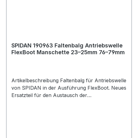
SPIDAN 190963 Faltenbalg Antriebswelle
FlexBoot Manschette 23–25mm 76–79mm
Artikelbeschreibung Faltenbalg für Antriebswelle
von SPIDAN in der Ausführung FlexBoot. Neues
Ersatzteil für den Austausch der
Antriebswellenmanschette. Produktdetails
Hersteller: SPIDAN Hersteller Nummer: 190963
Zustand: Neu Version: FlexBoot
Innendurchmesser 1: 23 bis 25 mm
Innendurchmesser 2: 76 bis 79 mm Höhe: 80