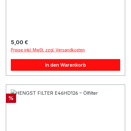
für:
Regulärer Preis:
5,00 €
Preise inkl. MwSt. zzgl. Versandkosten
In den Warenkorb
Rabatt
%