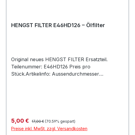
HENGST FILTER E46HD126 – Ölfilter
Original neues HENGST FILTER Ersatzteil.
Teilenummer: E46HD126 Preis pro
Stück.Artikelinfo: Aussendurchmesser
[mm]65FilterausführungFiltereinsatzHöhe
[mm]74Innendurchmesser 1
[mm]32,3Innendurchmesser 2 [mm]32,3
Referenznummern: Referenznummer entspricht
den Original-Ersatzteilnummern (OE-Nummern)
der Hersteller Fahrzeughersteller und OE-
Regulärer Preis:
Verkaufspreis:
5,00 €
17,00 €
(70.59% gespart)
Nummern CHEVROLET 1651079J50, 93183412
Preise inkl. MwSt. zzgl. Versandkosten
SUZUKI 1651079J50, 1651079J50000 ALFA