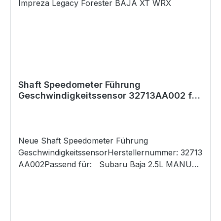
Geschwindigkeitsanzeige und ECU-Funktion
Shaft Speedometer Führung
Geschwindigkeitssensor 32713AA002 für
Subaru Impreza Legacy Forester BAJA XT
WRX
Neue Shaft Speedometer Führung
GeschwindigkeitssensorHerstellernummer: 32713
AA002Passend für: Subaru Baja 2.5L MANUAL
PICK UP 2002, 2003, 2004, 2005, 2006 Subaru
Baja 2.5L MANUAL S PICK UP
2002, 2003, 2004, 2005, 2006 Subaru Baja 2.5L
TURBO MT B PICK UP 2003, 2004, 2005, 2006