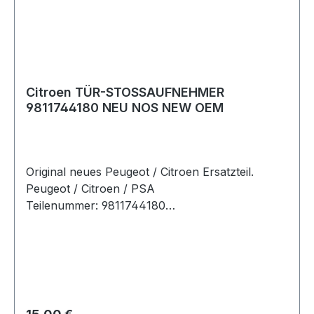
Citroen TÜR-STOSSAUFNEHMER
9811744180 NEU NOS NEW OEM
Original neues Peugeot / Citroen Ersatzteil.
Peugeot / Citroen / PSA
Teilenummer: 9811744180
Artikelinfo:Referenznummern: Passende
Fahrzeuge:
Regulärer Preis: