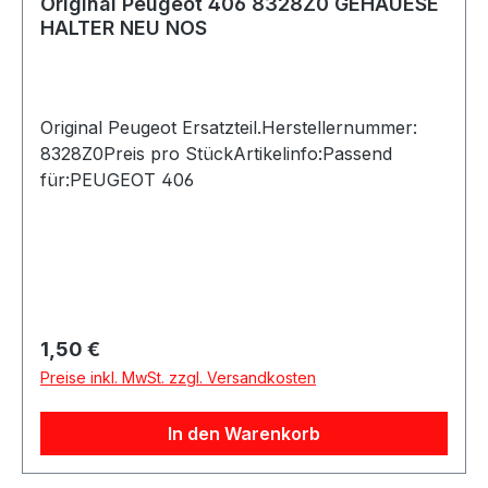
Original Peugeot 406 8328Z0 GEHAUESE
HALTER NEU NOS
Original Peugeot Ersatzteil.Herstellernummer:
8328Z0Preis pro StückArtikelinfo:Passend
für:PEUGEOT 406
Regulärer Preis:
1,50 €
Preise inkl. MwSt. zzgl. Versandkosten
In den Warenkorb