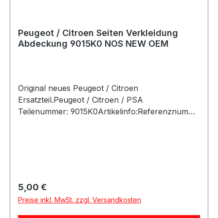
Peugeot / Citroen Seiten Verkleidung
Abdeckung 9015K0 NOS NEW OEM
Original neues Peugeot / Citroen
Ersatzteil.Peugeot / Citroen / PSA
Teilenummer: 9015K0Artikelinfo:Referenznumme
rn:Passende Fahrzeuge:
Regulärer Preis:
5,00 €
Preise inkl. MwSt. zzgl. Versandkosten