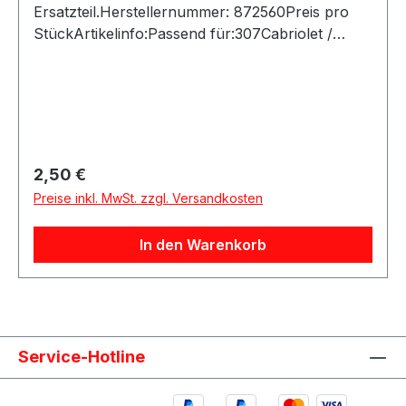
Ersatzteil.Herstellernummer: 872560Preis pro
StückArtikelinfo:Passend für:307Cabriolet /
307Cabriolet II / 607
Regulärer Preis:
2,50 €
Preise inkl. MwSt. zzgl. Versandkosten
In den Warenkorb
Service-Hotline