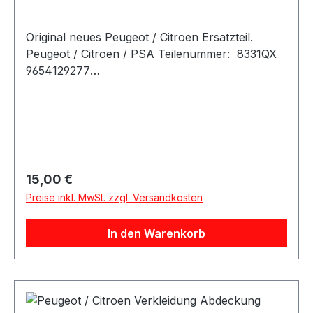
Original neues Peugeot / Citroen Ersatzteil.
Peugeot / Citroen / PSA Teilenummer: 8331QX
9654129277
Artikelinfo:Referenznummern:Passende
Fahrzeuge: Peugeot 207
Regulärer Preis:
15,00 €
Preise inkl. MwSt. zzgl. Versandkosten
In den Warenkorb