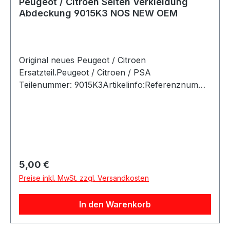
Peugeot / Citroen Seiten Verkleidung
Abdeckung 9015K3 NOS NEW OEM
Original neues Peugeot / Citroen
Ersatzteil.Peugeot / Citroen / PSA
Teilenummer: 9015K3Artikelinfo:Referenznumme
rn:Passende Fahrzeuge:
Regulärer Preis:
5,00 €
Preise inkl. MwSt. zzgl. Versandkosten
In den Warenkorb