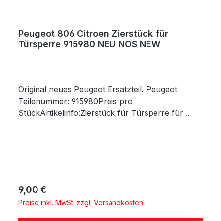
Peugeot 806 Citroen Zierstück für
Türsperre 915980 NEU NOS NEW
Original neues Peugeot Ersatzteil. Peugeot
Teilenummer: 915980Preis pro
StückArtikelinfo:Zierstück für Türsperre für
Peugeot + Citroen Nummer: 915980 PEUGEOT-
ORIGINAL-
ERSATZTEILReferenznummern:Passend für:806
/ Expert Evasion / Jumpy
Regulärer Preis:
9,00 €
Preise inkl. MwSt. zzgl. Versandkosten