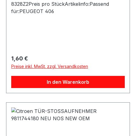
8328Z2Preis pro StückArtikelinfo:Passend
für:PEUGEOT 406
Regulärer Preis:
1,60 €
Preise inkl. MwSt. zzgl. Versandkosten
In den Warenkorb