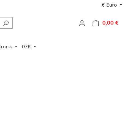
€
Euro
0,00 €
Ware
tronik
07K