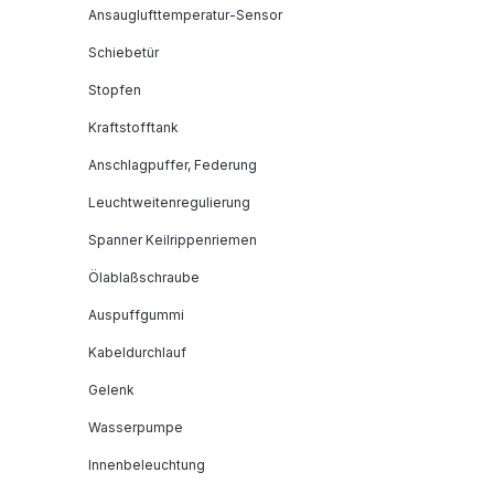
Ansauglufttemperatur-Sensor
Schiebetür
Stopfen
Kraftstofftank
Anschlagpuffer, Federung
Leuchtweitenregulierung
Spanner Keilrippenriemen
Ölablaßschraube
Auspuffgummi
Kabeldurchlauf
Gelenk
Wasserpumpe
Innenbeleuchtung