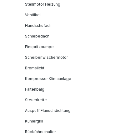
Stellmotor Heizung
Ventilkeil
Handschufach
Schiebedach
Einspritzpumpe
Scheibenwischermotor
Bremslicht
Kompressor Klimaanlage
Faltenbalg
Steuerkette
Auspuff Flanschdichtung
Kühlergrill
Rückfahrschalter