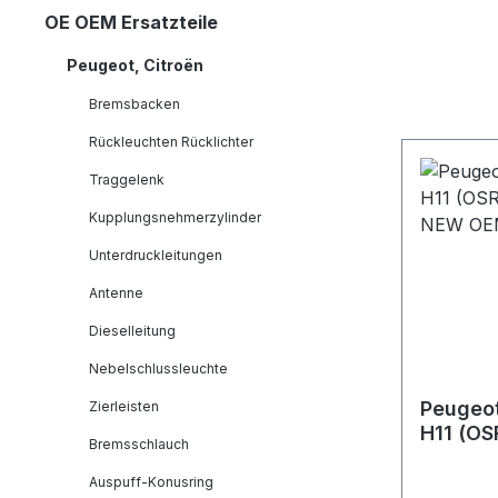
OE OEM Ersatzteile
Peugeot, Citroën
Bremsbacken
Rückleuchten Rücklichter
Traggelenk
Kupplungsnehmerzylinder
Unterdruckleitungen
Antenne
Dieselleitung
Nebelschlussleuchte
Peugeot
Zierleisten
H11 (O
Bremsschlauch
NEW O
Auspuff-Konusring