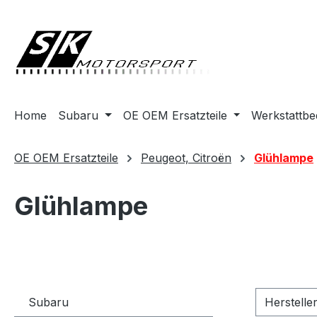
springen
Zur Hauptnavigation springen
Home
Subaru
OE OEM Ersatzteile
Werkstattbe
OE OEM Ersatzteile
Peugeot, Citroën
Glühlampe
Glühlampe
Subaru
Herstelle