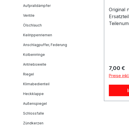
Aufpralldämpfer
Original 
Ventile
Ersatztei
Teilenum
Ölschlauch
Spannun
Keilrippenriemen
[V]:12La
[W]:55He
Anschlagpuffer, Federung
ram Referenznummern:
Kolbenrringe
Fahrzeug
Referen
Antriebswelle
Reguläre
7,00 €
9CITROË
Riegel
Preise ink
PEL209
Klimabedienteil
GEOT621
Passende
Heckklappe
Außenspiegel
Schlossfalle
Zündkerzen