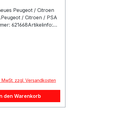
neues Peugeot / Citroen
l.Peugeot / Citroen / PSA
mer: 621668Artikelinfo:
g
mpenart:H11Nennleistung
rstellereinschränkung:Os
herstellerOE-
znummernCITROËN62166
r Preis:
N6216A3OPEL13503417O
l. MwSt. zzgl. Versandkosten
8049PEUGEOT6216A3PEU
668RENAULT7701049263
In den Warenkorb
 Fahrzeuge: