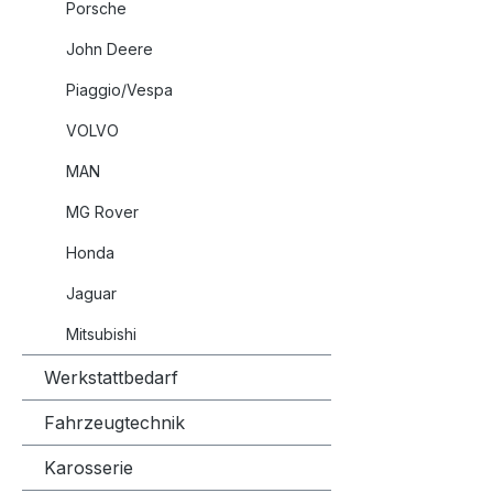
12/2017, CLS Shooting Brake
Porsche
(X218) 
John Deere
585PS, B
CLS Shoo
Piaggio/Vespa
AMG 4-ma
VOLVO
558PS, B
CLS Shoo
MAN
AMG 4-ma
585PS, B
MG Rover
E-KLASS
Honda
AMG, 386
02/2011 - 12/
Jaguar
(W212) E
Mitsubishi
558PS, Baujahr: 02
E-KLASS
Werkstattbedarf
AMG, 430
Fahrzeugtechnik
02/2013 - 12/
(W212) E
Karosserie
/ 558PS, Baujahr: 01/2013 -