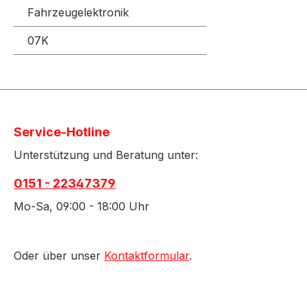
12/2016, E-KLASSE (W212) E 63
Fahrzeugelektronik
AMG 4-m
585PS, B
07K
E-KLASSE
AMG, 386kW / 525
02/2011 - 12/2
Model (S
558PS, B
Service-Hotline
E-KLASSE
AMG, 430kW / 585
Unterstützung und Beratung unter:
02/2013 - 12/2
0151 - 22347379
Model (S
matic, 410kW / 55
Mo-Sa, 09:00 - 18:00 Uhr
02/2011 - 12/2
Model (S
matic, 430kW / 58
Oder über unser
Kontaktformular
.
02/2013 - 12/
(W463) 
544PS, Baujahr: v