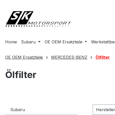
springen
Zur Hauptnavigation springen
Home
Subaru
OE OEM Ersatzteile
Werkstattbe
OE OEM Ersatzteile
MERCEDES-BENZ
Ölfilter
Ölfilter
Subaru
Herstelle