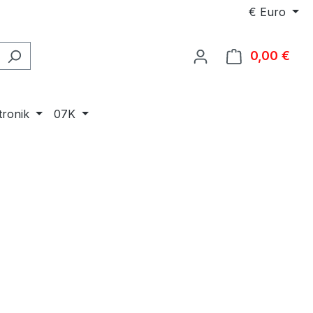
€
Euro
0,00 €
Ware
tronik
07K