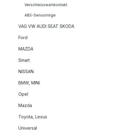
matic, 265kW / 36
Verschleisswarnkontakt
06/2013 - 
ABS-Sensorringe
(C218) C
VAG VW AUDI SEAT SKODA
525PS, Baujahr: 01
CLS (C21
Ford
558PS, Baujahr: 01
MAZDA
CLS (C2
585PS, Baujahr: 02
Smart
CLS (C2
matic, 410kW / 55
NISSAN
05/2013 - 12/201
BMW, MINI
63 AMG 4
585PS, B
Opel
CLS Shoo
Mazda
AMG, 386kW / 525
10/2012 - 12/20
Toyota, Lexus
Brake (
Universal
/ 558PS, Baujahr: 05/2013 -