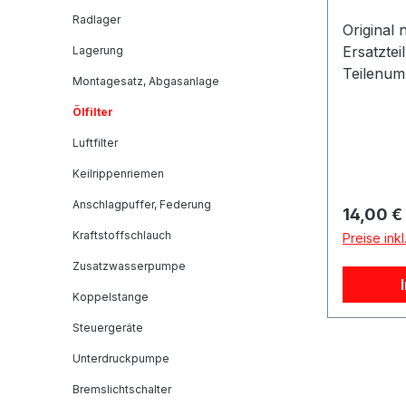
Radlager
Original
Ersatzteil
Lagerung
Teilenumm
Montagesatz, Abgasanlage
pro Stück
Ölfilter
Aussend
[mm]57Fi
Luftfilter
tzHöhe
Keilrippenriemen
[mm]136
[mm]24,5 Referenznumme
Anschlagpuffer, Federung
Reguläre
14,00 €
Referenz
Kraftstoffschlauch
Preise ink
Original
Zusatzwasserpumpe
Nummern)
Fahrzeug
Koppelstange
Nummern MERCEDES-
Steuergeräte
2781800009, 278
A2781800009, A
Unterdruckpumpe
Passend 
Bremslichtschalter
KLASSE 