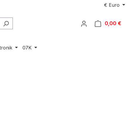
€
Euro
0,00 €
Ware
tronik
07K