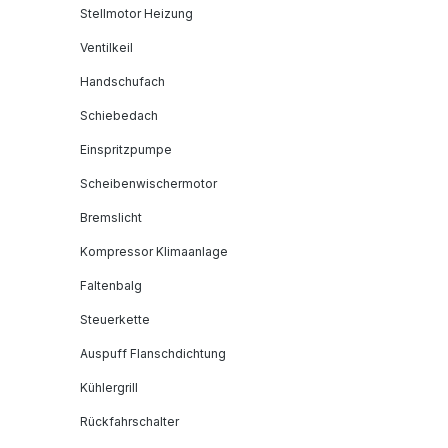
Stellmotor Heizung
Ventilkeil
Handschufach
Schiebedach
Einspritzpumpe
Scheibenwischermotor
Bremslicht
Kompressor Klimaanlage
Faltenbalg
Steuerkette
Auspuff Flanschdichtung
Kühlergrill
Rückfahrschalter