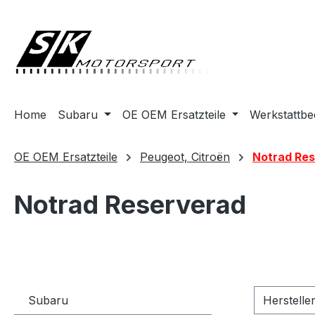
springen
Zur Hauptnavigation springen
Home
Subaru
OE OEM Ersatzteile
Werkstattbe
OE OEM Ersatzteile
Peugeot, Citroën
Notrad Re
Notrad Reserverad
Subaru
Herstelle