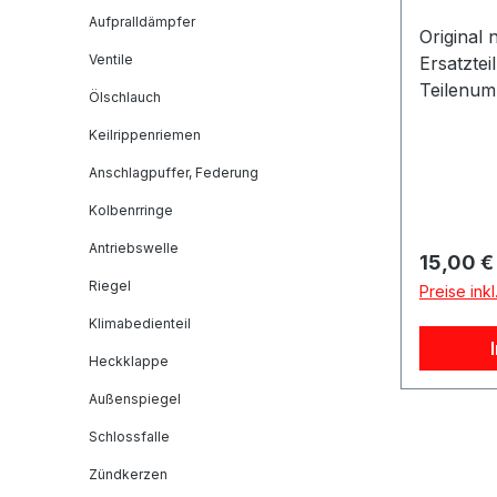
Aufpralldämpfer
Original 
Ventile
Ersatztei
Teilenum
Ölschlauch
Artikelin
Keilrippenriemen
Notrad ei
gespannt
Anschlagpuffer, Federung
Notrad ni
Kolbenrringe
liegt)Re
Fahrzeug
Antriebswelle
Reguläre
15,00 €
Riegel
Preise ink
Klimabedienteil
Heckklappe
Außenspiegel
Schlossfalle
Zündkerzen