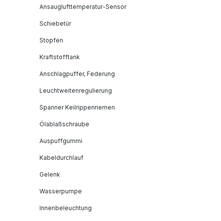
Ansauglufttemperatur-Sensor
Schiebetür
Stopfen
Kraftstofftank
Anschlagpuffer, Federung
Leuchtweitenregulierung
Spanner Keilrippenriemen
Ölablaßschraube
Auspuffgummi
Kabeldurchlauf
Gelenk
Wasserpumpe
Innenbeleuchtung