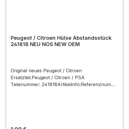
Peugeot / Citroen Hülse Abstandsstück
241818 NEU NOS NEW OEM
Original neues Peugeot / Citroen
Ersatzteil.Peugeot / Citroen / PSA
Teilenummer: 241818Artikelinfo:Referenznumme
rn:Passende Fahrzeuge:
Regulärer Preis: