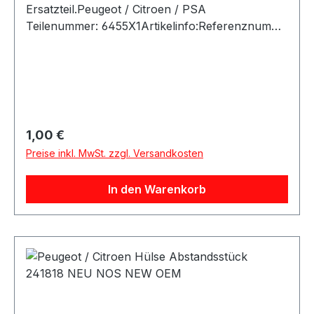
Ersatzteil.Peugeot / Citroen / PSA
Teilenummer: 6455X1Artikelinfo:Referenznumme
rn:Passende Fahrzeuge:
Regulärer Preis:
1,00 €
Preise inkl. MwSt. zzgl. Versandkosten
In den Warenkorb