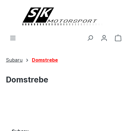
alt springen
Ware
Subaru
Domstrebe
Domstrebe