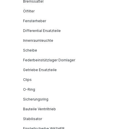
Bremssattel
Ölfilter
Fensterheber
Differential Ersatzteile
Innenraumleuchte
Scheibe
Federbeinstützlager Domlager
Getriebe Ersatzteile
Clips
O-Ring
Sicherungsring
Bauteile Ventriltrieb
Stabilisator
Einstellscheibe WASHER