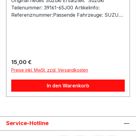
Original neues Suzuki Ersatzteil. Suzuki
Teilenummer: 39161-65J00 Artikelinfo:
Referenznummer:Passende Fahrzeuge: SUZUKI
GRAND VITARA II (JT, TE, TD)
Regulärer Preis:
15,00 €
Preise inkl. MwSt. zzgl. Versandkosten
In den Warenkorb
Service-Hotline