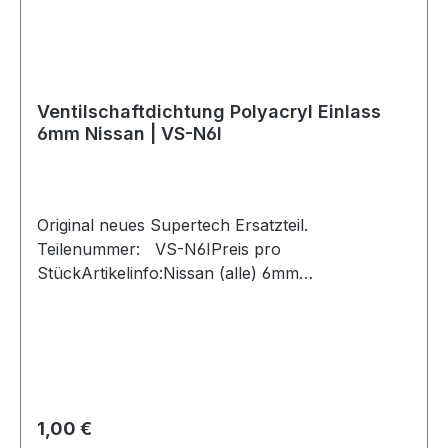
Ventilschaftdichtung Polyacryl Einlass
6mm Nissan | VS-N6I
Original neues Supertech Ersatzteil.
Teilenummer: VS-N6IPreis pro
StückArtikelinfo:Nissan (alle) 6mm
Ventilschaftdichtung für Einlassventil /
PolyacrylVerwendung: EinlassventilOD
Dichtung: 12,6mm/.495"OD
Führung: 10mm/.395"Marken: GM, Nissan,
ToyotaMaterial: PolyacrylSupertech
Ventilschaftdichtungen für Einlassventile werden
Regulärer Preis:
1,00 €
aus einer hochwertigen Polyacryl-Mischung