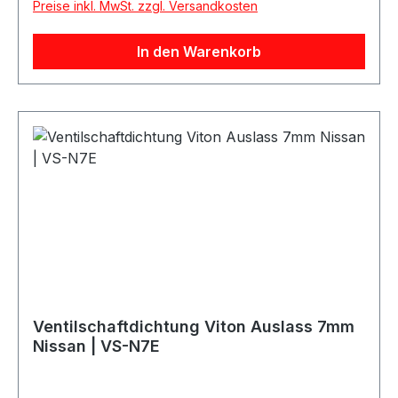
Preise inkl. MwSt. zzgl. Versandkosten
hergestellt, während die Ventilschaftdichtungen
für Auslassventile aus einer speziellen Viton-
In den Warenkorb
Verbindung bestehen.Hinweis: Es handelt sich
hier um ein Motorsportprodukt mit verbesserten
Eigenschaften, welches im Austausch des
original Nissan Bauteils verwendet werden kann.
Referenznummern:Passend für:
Ventilschaftdichtung Viton Auslass 7mm
Nissan | VS-N7E