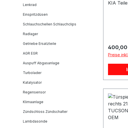
KIA Teil
Lenkrad
kelinfo:
Einspritzdüsen
924012V
(FS)Hers
Schlauchschellen Schlauchclips
HyundaiE
Radlager
LinksPro
Referen
Getriebe Ersatzteile
Reguläre
400,00
Fahrzeug
AGR EGR
Preise ink
FSVelost
Auspuff Abgasanlage
Turbolader
Katalysator
Regensensor
Klimaanlage
Zündschloss Zündschalter
Lambdasonde