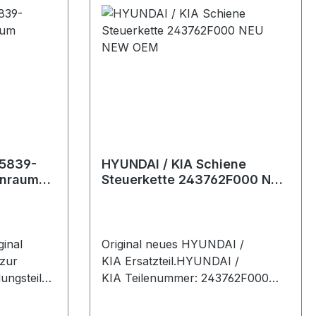
nd
/ Santa Cruz Hyundai Palisade
verwendet
Hyundai Accent u.v.m. Baujahre
dteil der
ca. 1990 – 2026 (modellabhängig,
r
siehe Kompatibilitätsliste) Vorteile
 Genesis
Original Hyundai Qualität Perfekte
geeignet
Passform Hohe Sicherheit und
Tucson,
Langlebigkeit Hinweis Bitte
verse
Teilenummer vor dem Kauf
 Baujahr
vergleichen. Radmuttern sollten
brid und
immer mit dem richtigen
85839-
HYUNDAI / KIA Schiene
 Zustand.
Drehmoment angezogen werden.
enraum
Steuerkette 243762F000 NEU
Lieferumfang 1x Radmutter
NEW OEM
Zustand Neu
ginal
Original neues HYUNDAI /
 zur
KIA Ersatzteil.HYUNDAI /
dungsteilen
KIA Teilenummer: 243762F000
 und
Artikelinfo:Referenznummern:Pass
r: Hyundai
ende Fahrzeuge: Genes G70Genes