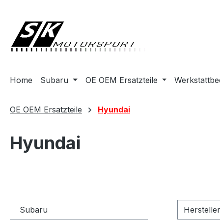
springen
Zur Hauptnavigation springen
Home
Subaru
OE OEM Ersatzteile
Werkstattbe
OE OEM Ersatzteile
Hyundai
Hyundai
Subaru
Herstelle