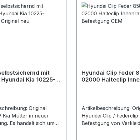
 (31922-3A810)
verschiedenen Isolier- u
 (31922-3A850)
Verkleidungselementen 
, KIA (31922-2E900)
Hinweis Teilweise Bestan
, KIA (31922-C8900)
Dämmmatte Passend fü
, KIA (S319224H001)
zahlreiche Hyundai und
ONG (2247035004)
Modelle Unter anderem 
NG (22479-35000)
für Hyundai i30, Kona, 
NG (K2247935000)
Elantra, Sonata sowie di
für:
Genesis Modelle je nach
Geeignet für Benzin, Hy
selbstsichernd mit
Hyundai Clip Feder 
Elektrofahrzeuge Neuer
 Hyundai Kia 10225-
02000 Halteclip Inn
 Original neu
Befestigung OEM
schreibung: Original
Artikelbeschreibung: Ori
/ Kia Mutter in neuer
Hyundai Clip / Federclip
ng. Es handelt sich um
Befestigung von Verklei
stsichernde
und Bauteilen im Innen-
utter für verschiedene
Außenbereich. Herstelle