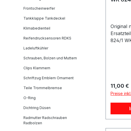
Frontscheinwerfer
Tankklappe Tankdeckel
Original
Klimabedienteil
Ersatzte
Reifendrucksensoren RDKS
824/1 WK
Stück.Artikelinfo:
Ladeluftkühler
Anschraubfilter 
Schrauben, Bolzen und Muttern
Durchme
Gewinde
Clips Klammern
Gewindem
Schriftzug Emblem Ornament
Dichtrin
Reguläre
11,00 €
Teile Trommelbremse
[mm]:62
Preise ink
Dichtrin
O-Ring
[mm]:71 Referenznummern:
Dichtring Düsen
HYUNDAI
HYUNDAI
Radmutter Radschrauben
Radbolzen
HYUNDAI