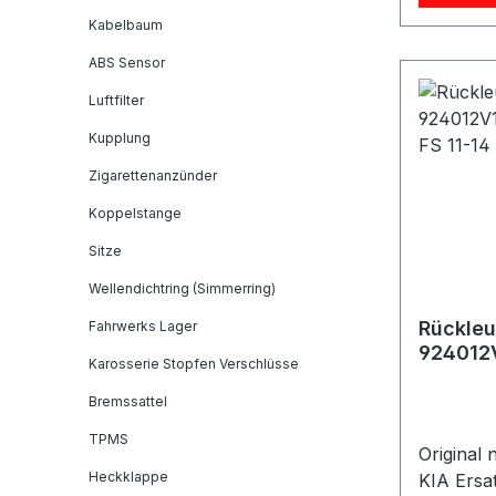
Hyundai 
Kabelbaum
Hyundai 
Hyundai 
ABS Sensor
i30 Hyun
Luftfilter
Modell c
Kupplung
beziehun
auch spä
Zigarettenanzünder
internat
Koppelstange
Wichtiger
werden b
Sitze
4 Stück b
Wellendichtring (Simmerring)
Kauf unb
Rückleu
Fahrwerks Lager
vergleic
924012V
Mutter a
Karosserie Stopfen Verschlüsse
Veloste
vorgeseh
OEM
Bremssattel
ist. Lief
Zustand:
TPMS
Original
Heckklappe
KIA Ersa