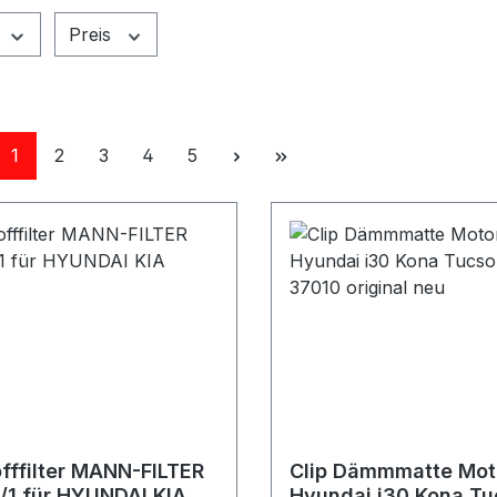
Preis
Seite
Seite
Seite
Seite
Seite
1
2
3
4
5
offfilter MANN-FILTER
Clip Dämmmatte Mot
1 für HYUNDAI KIA
Hyundai i30 Kona T