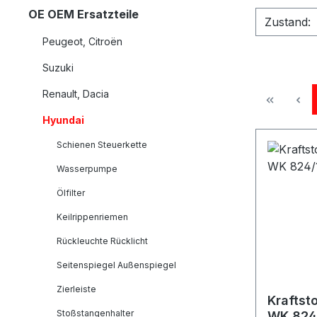
OE OEM Ersatzteile
Zustand:
Peugeot, Citroën
Suzuki
Renault, Dacia
Hyundai
Schienen Steuerkette
Wasserpumpe
Ölfilter
Keilrippenriemen
Rückleuchte Rücklicht
Seitenspiegel Außenspiegel
Zierleiste
Kraftst
Stoßstangenhalter
WK 824/