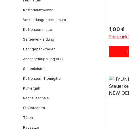
Fußmatten
Befestig
Kofferraumwanne
Herstelle
Teilenum
Verkleidungen Innenraum
Ersetzt 
Reguläre
1,00 €
Kofferraummatte
28522-11
Preise ink
33001 Be
Seitenverkleidung
Flanschm
Dachgepäckträger
Mutter T
Anhängerkupplung AHK
Beschreib
Hyundai /
Seitenleisten
vielen F
Kofferraum Trenngitter
untersch
verwende
Kühlergrill
selbstsi
Radhausschale
sie einen
Stoßstangen
die Vers
durch Vib
Türen
Flanschf
Radsätze