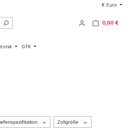
€
Euro
0,00 €
Ware
tronik
07K
eifenspezifikation
Zollgröße