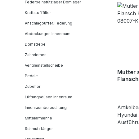
HYUNDAI
Federbeinstützlager Domlager
HYUNDAI
Kraftstofffilter
HYUNDAI
HYUNDAI
Anschlagpuffer, Federung
HYUNDAI
Abdeckungen Innenraum
SSANGY
Domstrebe
SSANGYO
SSANGYO
Zahnriemen
Passend 
Ventileinstellscheibe
Mutter 
Pedale
Flansch
08007-K
Zubehör
Lüftungsdüsen Innenraum
Artikelbe
Innenraumbeleuchtung
Hyundai 
Mittelarmlehne
Ausführu
Schmutzfänger
eine selb
Flanschm