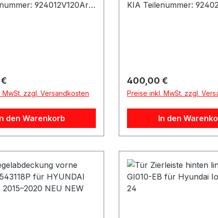
enummer: 924012V120Arti
KIA Teilenummer: 92402
 Herstellernummer:
kelinfo: Herstellernumm
120Modell: VELOSTER
924022V120Modell: VE
teller: HyundaiMarke:
(FS)Hersteller: Hyundai
inbauposition:
HyundaiEinbauposition:
duktart: Rückleuchte
RechtsProduktart: Rück
znummern:Passende
Referenznummern:Pass
r Preis:
Regulärer Preis:
 €
400,00 €
e: Hyundai Veloster
Fahrzeuge: Hyundai Vel
l. MwSt. zzgl. Versandkosten
Preise inkl. MwSt. zzgl. Ver
er 11 (2011-2014)
FSVeloster 11 (2011-201
In den Warenkorb
In den Warenko