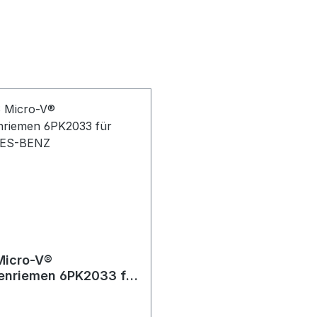
Micro-V®
penriemen 6PK2033 für
DES-BENZ