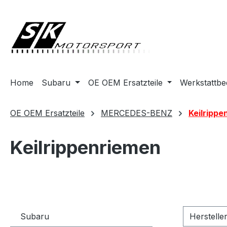
springen
Zur Hauptnavigation springen
Home
Subaru
OE OEM Ersatzteile
Werkstattbe
OE OEM Ersatzteile
MERCEDES-BENZ
Keilrippe
Keilrippenriemen
Subaru
Herstelle