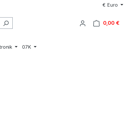
€
Euro
0,00 €
Ware
tronik
07K