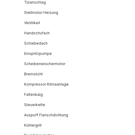
Türanschlag
Stellmotor Heizung
Ventilkeil
Handschufach
Schiebedach
Einspritzpumpe
Scheibenwischermotor
Bremslicht
Kompressor Klimaanlage
Faltenbalg
Steuerkette
Auspuff Flanschdichtung
Kühlergrill