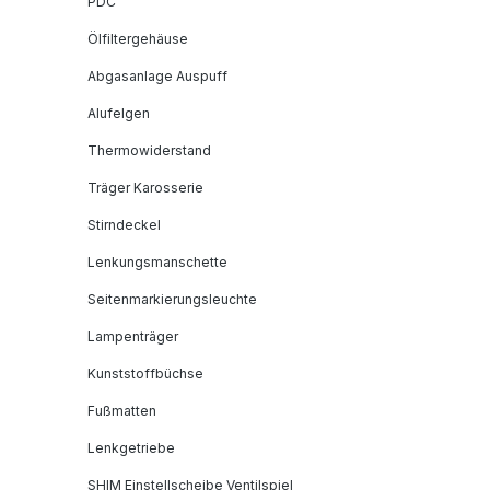
PDC
Ölfiltergehäuse
Abgasanlage Auspuff
Alufelgen
Thermowiderstand
Träger Karosserie
Stirndeckel
Lenkungsmanschette
Seitenmarkierungsleuchte
Lampenträger
Kunststoffbüchse
Fußmatten
Lenkgetriebe
SHIM Einstellscheibe Ventilspiel