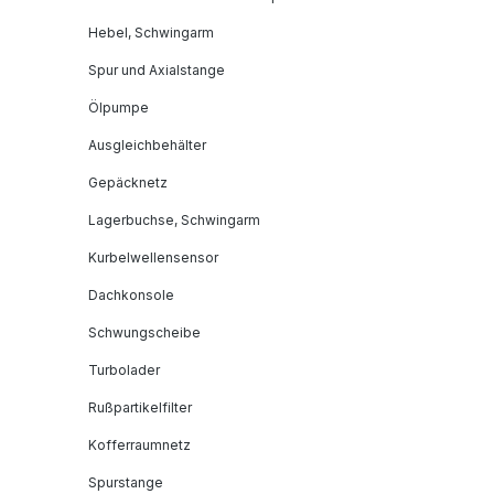
Hebel, Schwingarm
Spur und Axialstange
Ölpumpe
Ausgleichbehälter
Gepäcknetz
Lagerbuchse, Schwingarm
Kurbelwellensensor
Dachkonsole
Schwungscheibe
Turbolader
Rußpartikelfilter
Kofferraumnetz
Spurstange