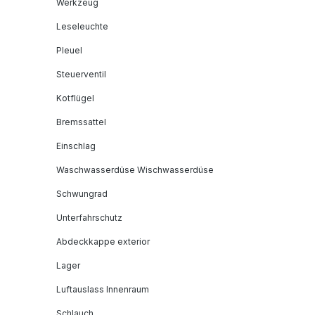
Werkzeug
Leseleuchte
Pleuel
Steuerventil
Kotflügel
Bremssattel
Einschlag
Waschwasserdüse Wischwasserdüse
Schwungrad
Unterfahrschutz
Abdeckkappe exterior
Lager
Luftauslass Innenraum
Schlauch