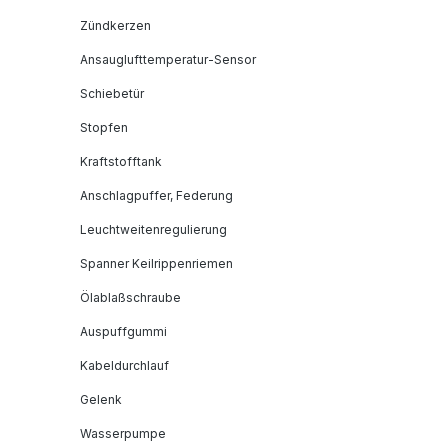
Zündkerzen
Ansauglufttemperatur-Sensor
Schiebetür
Stopfen
Kraftstofftank
Anschlagpuffer, Federung
Leuchtweitenregulierung
Spanner Keilrippenriemen
Ölablaßschraube
Auspuffgummi
Kabeldurchlauf
Gelenk
Wasserpumpe