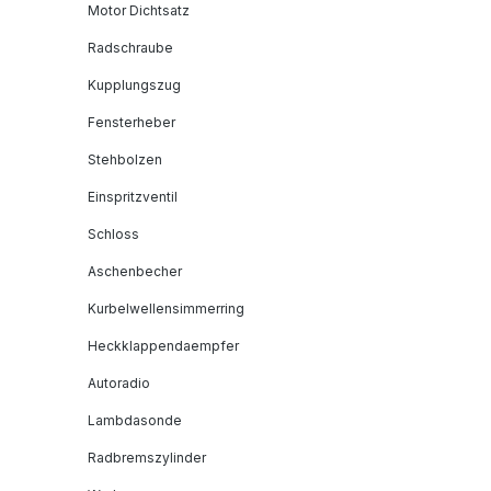
Motor Dichtsatz
Radschraube
Kupplungszug
Fensterheber
Stehbolzen
Einspritzventil
Schloss
Aschenbecher
Kurbelwellensimmerring
Heckklappendaempfer
Autoradio
Lambdasonde
Radbremszylinder