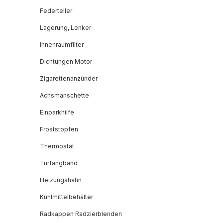
Federteller
Lagerung, Lenker
Innenraumfilter
Dichtungen Motor
Zigarettenanzünder
Achsmanschette
Einparkhilfe
Froststopfen
Thermostat
Türfangband
Heizungshahn
Kühlmittelbehälter
Radkappen Radzierblenden