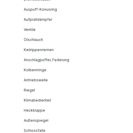
Auspuff-Konusring
Aufpralldämpfer
Ventile
Ölschlauch
Keilrippenriemen
Anschlagpuffer, Federung
Kolbenrringe
Antriebswelle
Riegel
Klimabedienteil
Heckklappe
Außenspiegel
Schlossfalle