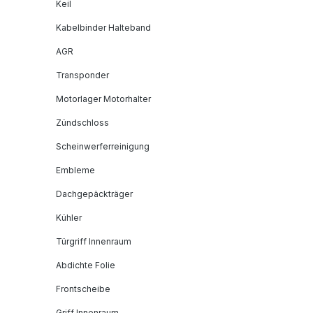
Keil
Kabelbinder Halteband
AGR
Transponder
Motorlager Motorhalter
Zündschloss
Scheinwerferreinigung
Embleme
Dachgepäckträger
Kühler
Türgriff Innenraum
Abdichte Folie
Frontscheibe
Griff Innenraum