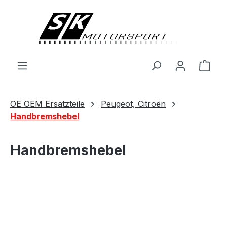
alt springen
Ware
OE OEM Ersatzteile
Peugeot, Citroën
Handbremshebel
Handbremshebel