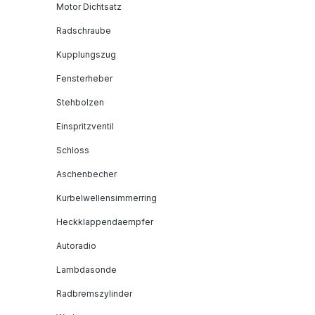
Motor Dichtsatz
Radschraube
Kupplungszug
Fensterheber
Stehbolzen
Einspritzventil
Schloss
Aschenbecher
Kurbelwellensimmerring
Heckklappendaempfer
Autoradio
Lambdasonde
Radbremszylinder