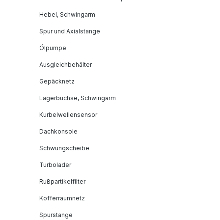
Hebel, Schwingarm
Spur und Axialstange
Ölpumpe
Ausgleichbehälter
Gepäcknetz
Lagerbuchse, Schwingarm
Kurbelwellensensor
Dachkonsole
Schwungscheibe
Turbolader
Rußpartikelfilter
Kofferraumnetz
Spurstange