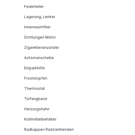
Federteller
Lagerung, Lenker
Innenraumfilter
Dichtungen Motor
Zigarettenanzünder
Achsmanschette
Einparkhilfe
Froststopfen
Thermostat
Türfangband
Heizungshahn
Kühlmittelbehälter
Radkappen Radzierblenden