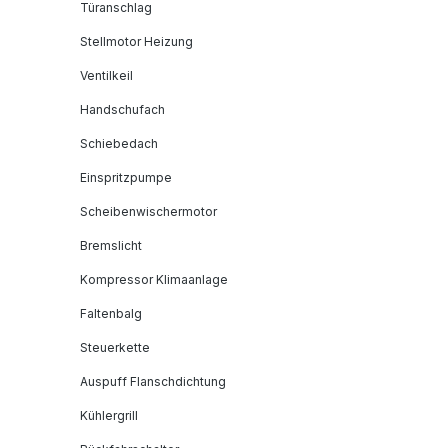
Türanschlag
Stellmotor Heizung
Ventilkeil
Handschufach
Schiebedach
Einspritzpumpe
Scheibenwischermotor
Bremslicht
Kompressor Klimaanlage
Faltenbalg
Steuerkette
Auspuff Flanschdichtung
Kühlergrill