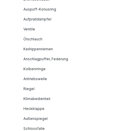
Auspuff-Konusring
Aufpralldämpfer
Ventile
Ölschlauch
Keilrippenriemen
Anschlagpuffer, Federung
Kolbenrringe
Antriebswelle
Riegel
Klimabedienteil
Heckklappe
Außenspiegel
Schlossfalle