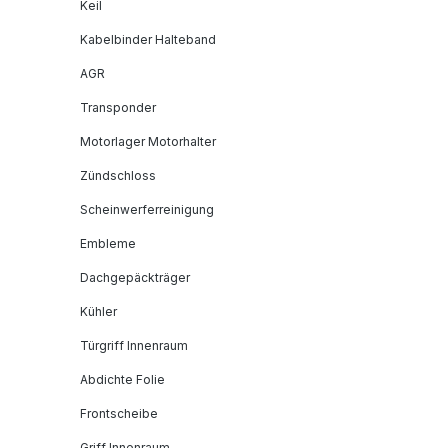
Keil
Kabelbinder Halteband
AGR
Transponder
Motorlager Motorhalter
Zündschloss
Scheinwerferreinigung
Embleme
Dachgepäckträger
Kühler
Türgriff Innenraum
Abdichte Folie
Frontscheibe
Griff Innenraum