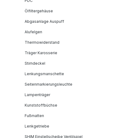
PDC
Ölfiltergehäuse
Abgasanlage Auspuff
Alufelgen
Thermowiderstand
Träger Karosserie
Stirndeckel
Lenkungsmanschette
Seitenmarkierungsleuchte
Lampenträger
Kunststoffbüchse
Fußmatten
Lenkgetriebe
SHIM Einstellscheibe Ventilspiel