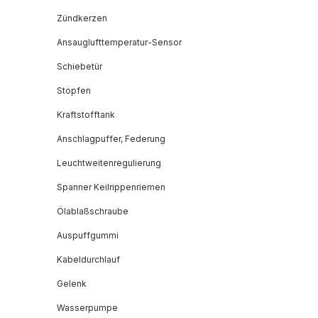
Zündkerzen
Ansauglufttemperatur-Sensor
Schiebetür
Stopfen
Kraftstofftank
Anschlagpuffer, Federung
Leuchtweitenregulierung
Spanner Keilrippenriemen
Ölablaßschraube
Auspuffgummi
Kabeldurchlauf
Gelenk
Wasserpumpe