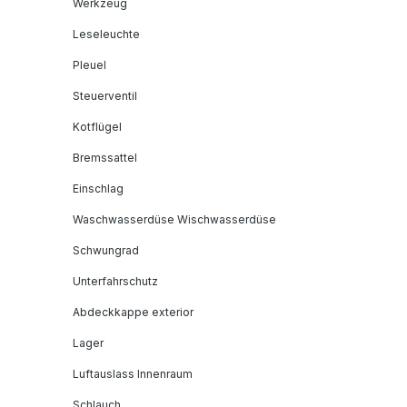
Werkzeug
Leseleuchte
Pleuel
Steuerventil
Kotflügel
Bremssattel
Einschlag
Waschwasserdüse Wischwasserdüse
Schwungrad
Unterfahrschutz
Abdeckkappe exterior
Lager
Luftauslass Innenraum
Schlauch