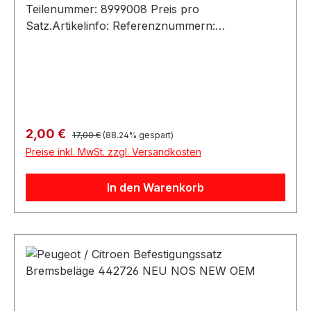
Regulärer Preis:
Verkaufspreis:
2,00 €
17,00 €
(88.24% gespart)
Preise inkl. MwSt. zzgl. Versandkosten
In den Warenkorb