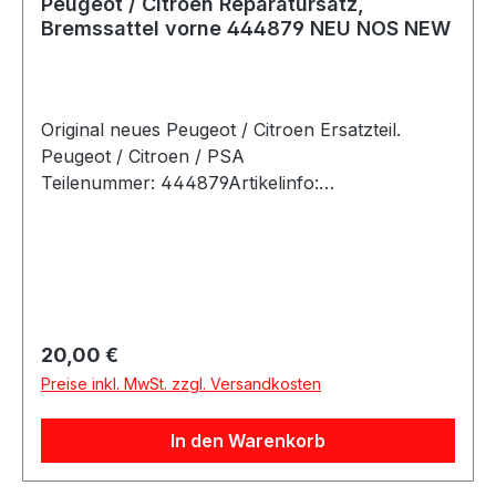
Peugeot / Citroen Reparatursatz,
Bremssattel vorne 444879 NEU NOS NEW
Original neues Peugeot / Citroen Ersatzteil.
Peugeot / Citroen / PSA
Teilenummer: 444879Artikelinfo:
Herstellereinschränkung:Sys.GirlingEinbauseite:V
orderachsefür
Artikelnummer:4401A4/4401A5für
Artikelnummer :440192/440193 bestehend aus:4
Manschetten für Führungsbolzen2 Dichtringe
für Bremskolben2 Manschetten für
Regulärer Preis:
20,00 €
Bremskolben2 Schutzkappen für Lüfternippel1
Preise inkl. MwSt. zzgl. Versandkosten
Tube Spezialfett Referenznummern:
FahrzeugherstellerOE-
In den Warenkorb
ReferenznummernCITROËN444879PEUGEOT4
44879 Passende Fahrzeuge: Hersteller