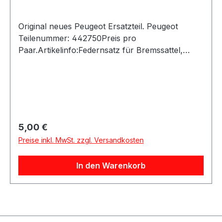
109 PS / 80 KW 1997 RHZ (DW10ATED), RHZ
(DW10BTED), RHZ (DW10CTED), RHZ
Original neues Peugeot Ersatzteil. Peugeot
(DW10BTED+) 07/00 - 12/06 Fahrzeugkriterien:
Teilenummer: 442750Preis pro
Organisationsnummer bis - 9792
Paar.Artikelinfo:Federnsatz für Bremssattel,
Vorderachse, System Girling für Peugeot +
Citroen Nummer: 442750 PEUGEOT-ORIGINAL-
ERSATZTEIL geeignet für folgende Modelle: 205
/ 205 II C15Referenznummern:Passend für:205 /
205 II C15
Regulärer Preis:
5,00 €
Preise inkl. MwSt. zzgl. Versandkosten
In den Warenkorb