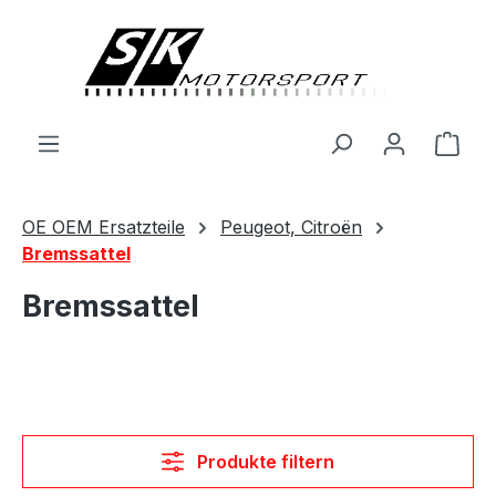
alt springen
Ware
OE OEM Ersatzteile
Peugeot, Citroën
Bremssattel
Bremssattel
Produkte filtern