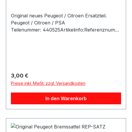
Original neues Peugeot / Citroen Ersatzteil.
Peugeot / Citroen / PSA
Teilenummer: 440525Artikelinfo:Referenznumm
ern: Passende Fahrzeuge:
Regulärer Preis:
3,00 €
Preise inkl. MwSt. zzgl. Versandkosten
In den Warenkorb