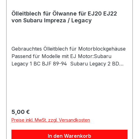
Ölleitblech für Ölwanne für EJ20 EJ22
von Subaru Impreza / Legacy
Gebrauchtes Ölleitblech für Motorblockgehäuse
Passend für Modelle mit EJ Motor:Subaru
Legacy 1 BC BJF 89-94 Subaru Legacy 2 BD
BG 94-99 Subaru Legacy Outback BD BG 96-99
Subaru Legacy 3 BE BH 98-03 Subaru
Outback BE BH 98-03 Subaru Legacy 4 Bl BP
03-07 Subaru Outback BL BP 03-08 Subaru
Impreza GC GF GFC 93-00 Subaru Impreza GD
GG 01-08 Subaru Forester SF 97-03 Subaru
Regulärer Preis:
5,00 €
Forester SG 03-08
Preise inkl. MwSt. zzgl. Versandkosten
In den Warenkorb