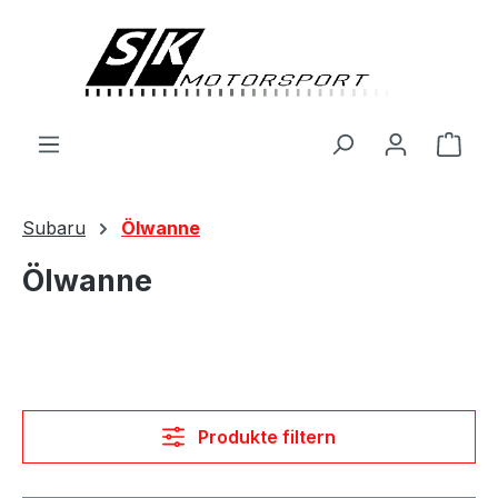
alt springen
Ware
Subaru
Ölwanne
Ölwanne
Produkte filtern