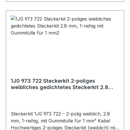
Batterie-/Hochstromstecker kompatibel mit
Anderson-System Strombelastbarkeit: 40A–
350A (je nach Ausführung) Spannung: bis 600V
DC Material: Hochtemperaturbeständiger
Kunststoff, Kupferkontakte Ausführung:
Steckerset inkl. Kupplung Zustand: neu Vorteile:
Sichere und stabile Verbindung für
Hochstromanwendungen Verpolungssicheres
Design Einfache Montage und wiederlösbare
Steckverbindung Universell einsetzbar
Anwendungsbereiche: Batterieverbindungen
1J0 973 722 Steckerkit 2-poliges
Ladegeräte und Energieverteiler Solaranlagen
weibliches gedichtetes Steckerkit 2.8
und Offroad-Systeme Werkstatt- und
mm, 1-reihig mit Gummitülle für 1 mm2
Motorsporttechnik
Steckerkit 1J0 973 722 – 2-polig weiblich, 2.8
mm, 1-reihig, mit Gummitülle für 1 mm² Kabel
Hochwertiges 2-poliges Steckerkit (weiblich) mit