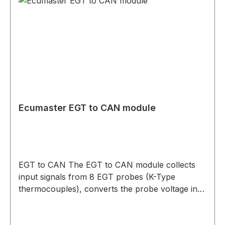
analog outputs 0-5V•Communication and setup:
CAN 2.0A/B
Ecumaster EGT to CAN module
EGT to CAN The EGT to CAN module collects
input signals from 8 EGT probes (K-Type
thermocouples), converts the probe voltage into
a numerical temperature figure and sends the
appropriate data via a CAN bus. The module is
fully configurable using USB connection and