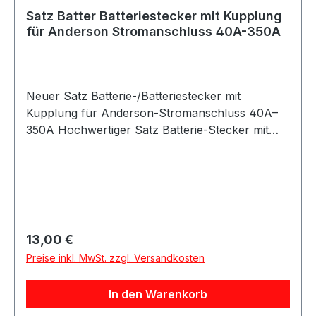
Satz Batter Batteriestecker mit Kupplung
für Anderson Stromanschluss 40A-350A
Neuer Satz Batterie-/Batteriestecker mit
Kupplung für Anderson-Stromanschluss 40A–
350A Hochwertiger Satz Batterie-Stecker mit
Kupplung für Anderson-kompatible
Stromanschlüsse im Bereich von 40A bis 350A.
Ideal für den Einsatz bei Starthilfekabeln,
Ladegeräten, Gabelstaplern, Solaranlagen,
Wohnmobilen oder anderen
Hochstromanwendungen. Die Stecker sind
Regulärer Preis:
13,00 €
robust, langlebig und für eine sichere
Preise inkl. MwSt. zzgl. Versandkosten
Verbindung bei hohen Strömen ausgelegt. Durch
das kontaktstarke Stecksystem wird ein
In den Warenkorb
zuverlässiger Energiefluss gewährleistet – auch
unter Last. Details: Typ: