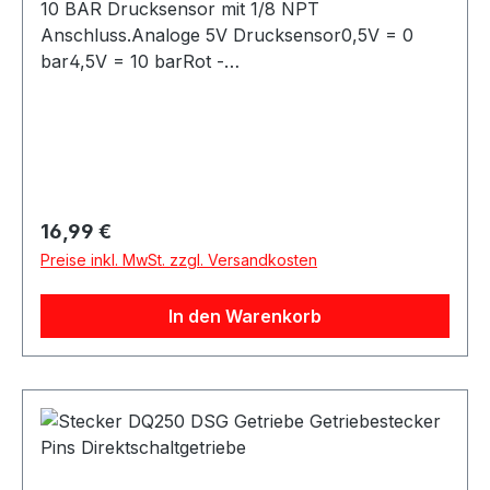
10 BAR Drucksensor mit 1/8 NPT
Anschluss.Analoge 5V Drucksensor0,5V = 0
bar4,5V = 10 barRot -
EingangsspannungSchwarz - MasseGrün -
AusgangsspannungUniversal verwendbar für
zum Beispiel: Benzindruck, Öldruck,
Kraftstoffdruck, Abgasgegendruck usw.Der
Sensor kommt mit samt passenden Stecker.
Regulärer Preis:
16,99 €
Preise inkl. MwSt. zzgl. Versandkosten
In den Warenkorb