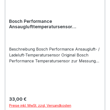
Bosch Performance
Ansauglufttemperatursensor
0280130085 M6x1 140°C NTC
Beschreibung Bosch Performance Ansaugluft- /
Ladeluft-Temperatursensor Original Bosch
Performance Temperatursensor zur Messung
der Ansaug- oder Ladelufttemperatur. Der
Sensor eignet sich ideal für Motorsport, Tuning,
Datenaufzeichnung sowie für frei
programmierbare Motorsteuerungen. Er kann
zur Überwachung der Ansaugluft vor oder nach
dem Ladeluftkühler eingesetzt werden, um
Regulärer Preis:
33,00 €
Effizienz und thermische Belastung zu
Preise inkl. MwSt. zzgl. Versandkosten
analysieren. Der Sensor arbeitet mit einem NTC-