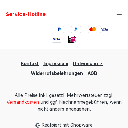
DOHC FB25 · Crosstrek / XV G33 (GP) 2012-
2017 o 1.6i FB16 o 2.0i FB20 o 2.0 Diesel ·
Service-Hotline
Crosstrek / XV G34 (GT) 2018- o 1.6i FB16 o
2.0i E-Boxer o 2.5 DOHC FB25 · SVX 1991-
1996 · Tribeca (W10) 2006-2014 o 3.0 H6
EZ30D o 3.6 H6 EZ36D · BRZ (Z10) o BRZ
2.0 FA20D · Levorg V10 (VM) o 1.6 DIT Turbo
FB16F
Kontakt
Impressum
Datenschutz
Widerrufsbelehrungen
AGB
Alle Preise inkl. gesetzl. Mehrwertsteuer zzgl.
Versandkosten
und ggf. Nachnahmegebühren, wenn
nicht anders angegeben.
Realisiert mit Shopware