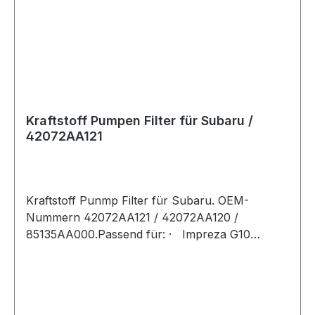
Kraftstoff Pumpen Filter für Subaru /
42072AA121
Kraftstoff Punmp Filter für Subaru. OEM-
Nummern 42072AA121 / 42072AA120 /
85135AA000.Passend für: · Impreza G10
(GC/GF) 1992-2000 o 2.0 Turbo GT
EJ20G/205 o 1.6 SOHC EJ16 o 1.8 SOHC
EJ18 o 2.0 SOHC EJ20E o 2.5 RS EJ251 ·
Impreza G11 (GD/GG) 2000-2008 o 1.5 DOHC