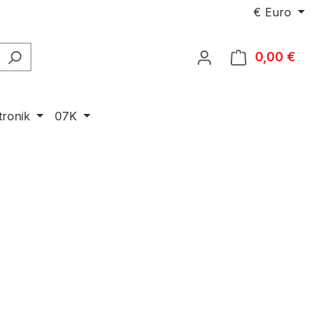
€
Euro
0,00 €
Ware
tronik
07K