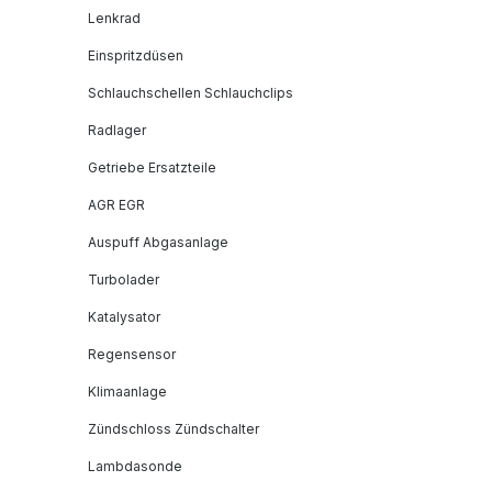
Lenkrad
Einspritzdüsen
Schlauchschellen Schlauchclips
Radlager
Getriebe Ersatzteile
AGR EGR
Auspuff Abgasanlage
Turbolader
Katalysator
Regensensor
Klimaanlage
Zündschloss Zündschalter
Lambdasonde