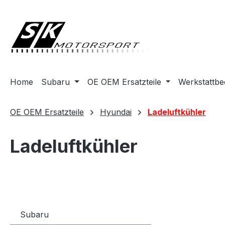
springen
Zur Hauptnavigation springen
Home
Subaru
OE OEM Ersatzteile
Werkstattbe
OE OEM Ersatzteile
Hyundai
Ladeluftkühler
Ladeluftkühler
Subaru