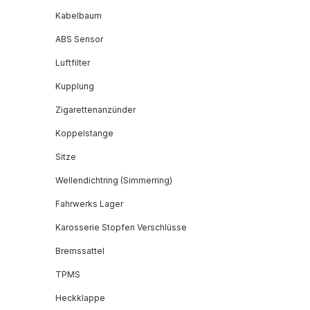
Kabelbaum
ABS Sensor
Luftfilter
Kupplung
Zigarettenanzünder
Koppelstange
Sitze
Wellendichtring (Simmerring)
Fahrwerks Lager
Karosserie Stopfen Verschlüsse
Bremssattel
TPMS
Heckklappe