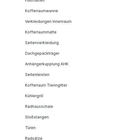
Fußmatten
Kofferraumwanne
Verkleidungen Innenraum
Kofferraummatte
Seitenverkleidung
Dachgepäckträger
Anhängerkupplung AHK
Seitenleisten
Kofferraum Trenngitter
Kühlergrill
Radhausschale
Stoßstangen
Türen
Radsätze