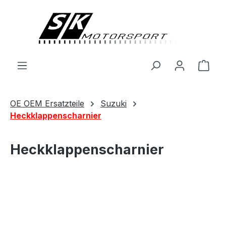
alt springen
Ware
OE OEM Ersatzteile
Suzuki
Heckklappenscharnier
Heckklappenscharnier