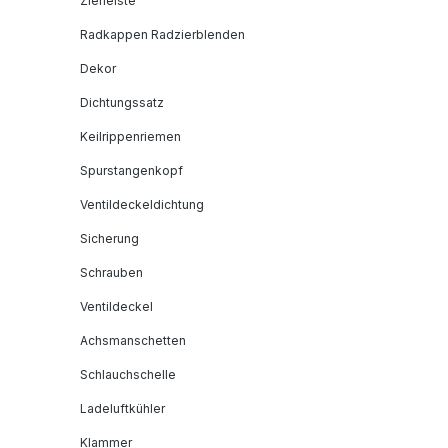
Zierleiste
Radkappen Radzierblenden
Dekor
Dichtungssatz
Keilrippenriemen
Spurstangenkopf
Ventildeckeldichtung
Sicherung
Schrauben
Ventildeckel
Achsmanschetten
Schlauchschelle
Ladeluftkühler
Klammer