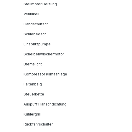
Stellmotor Heizung
Ventilkeil
Handschufach
Schiebedach
Einspritzpumpe
Scheibenwischermotor
Bremslicht
Kompressor Klimaanlage
Faltenbalg
Steuerkette
Auspuff Flanschdichtung
Kühlergrill
Rückfahrschalter