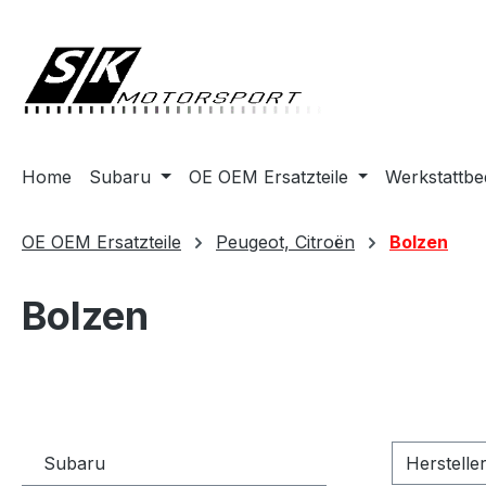
springen
Zur Hauptnavigation springen
Home
Subaru
OE OEM Ersatzteile
Werkstattbe
OE OEM Ersatzteile
Peugeot, Citroën
Bolzen
Bolzen
Subaru
Herstelle