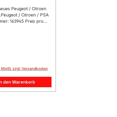
neues Peugeot / Citroen
l.Peugeot / Citroen / PSA
mer: 163945 Preis pro
tikelinfo:Referenznummer
de Fahrzeuge:
r Preis:
l. MwSt. zzgl. Versandkosten
In den Warenkorb