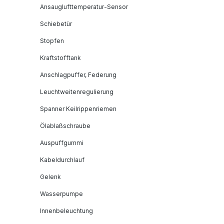
Ansauglufttemperatur-Sensor
Schiebetür
Stopfen
Kraftstofftank
Anschlagpuffer, Federung
Leuchtweitenregulierung
Spanner Keilrippenriemen
Ölablaßschraube
Auspuffgummi
Kabeldurchlauf
Gelenk
Wasserpumpe
Innenbeleuchtung