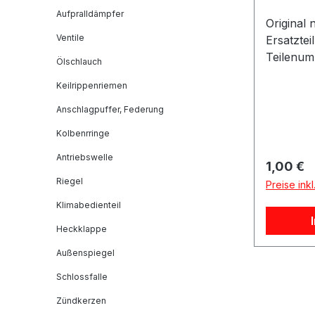
Aufpralldämpfer
Original 
Ventile
Ersatztei
Teilenum
Ölschlauch
Stück.Ar
Keilrippenriemen
n:Passen
Anschlagpuffer, Federung
Kolbenrringe
Antriebswelle
Reguläre
1,00 €
Riegel
Preise ink
Klimabedienteil
Heckklappe
Außenspiegel
Schlossfalle
Zündkerzen