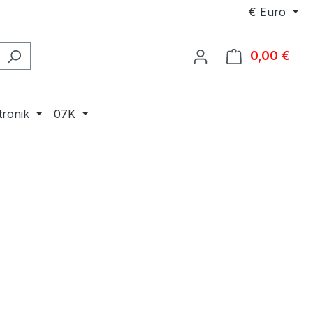
€
Euro
0,00 €
Ware
tronik
07K