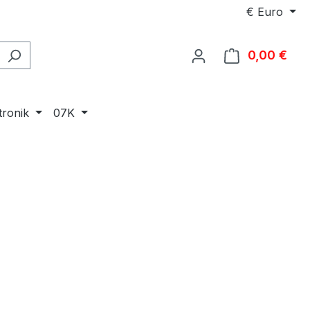
€
Euro
0,00 €
Ware
tronik
07K