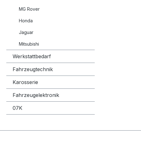
Leistung (PS) Le
MG Rover
Hergestellt Motorcode
Stufenhe
Honda
(BK12) 1998 143 105 2006-12-01 -
Jaguar
2009-06-01 RF8G, RF7J
5 (CR19) 
Mitsubishi
für 5 (CR19) Model
Werkstattbedarf
Hubraum Leistung (
Leistung KW Herg
Fahrzeugtechnik
Motorcode KBA 5 (CR19)
(CR19) 1998 143 105 2005-02-01 -
Karosserie
2010-05-01 RF7J 71
Fahrzeugelektronik
7118AAT 6 Hatchback (GG
(1) Siehe 
07K
Hatchback (GG)
Hubraum Leistung (
Leistung KW Herg
Motorcode KBA 6 Hatchba