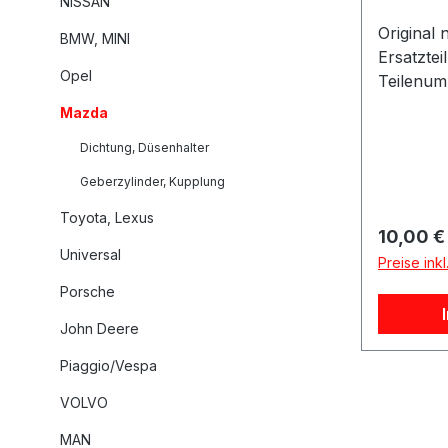
NISSAN
Original
BMW, MINI
Ersatzteil
Opel
Teilenum
pro Set.A
Mazda
Referen
Dichtung, Düsenhalter
Herstellernum
Vergleichs-Nr. AKU
Geberzylinder, Kupplung
ENGITECH: ENT250391
Toyota, Lexus
RF5C-13-R08 Pas
Reguläre
10,00 €
Mazda (6) 3 (BK) (1) Sie
Universal
Preise ink
Ersatzteile fü
Porsche
Hubraum Leistung (
Leistung KW Herg
John Deere
Motorcode KBA 3 (BK) 2
Piaggio/Vespa
CD (BK14) 1998 143 105 20
01 - 2009-06-0
VOLVO
7118ABO 3 Stufenheck (BK) (
MAN
Modell / Typ 