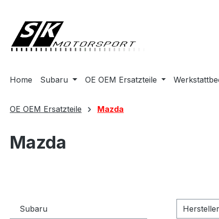
springen
Zur Hauptnavigation springen
Home
Subaru
OE OEM Ersatzteile
Werkstattbe
OE OEM Ersatzteile
Mazda
Mazda
Subaru
Herstelle