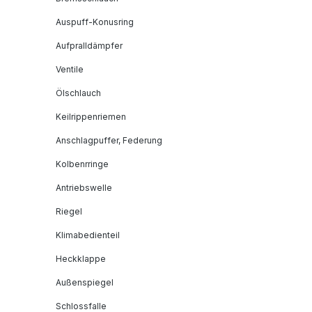
Auspuff-Konusring
Aufpralldämpfer
Ventile
Ölschlauch
Keilrippenriemen
Anschlagpuffer, Federung
Kolbenrringe
Antriebswelle
Riegel
Klimabedienteil
Heckklappe
Außenspiegel
Schlossfalle