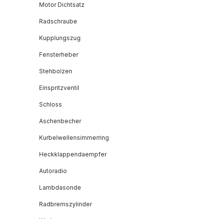
Motor Dichtsatz
Radschraube
Kupplungszug
Fensterheber
Stehbolzen
Einspritzventil
Schloss
Aschenbecher
Kurbelwellensimmerring
Heckklappendaempfer
Autoradio
Lambdasonde
Radbremszylinder