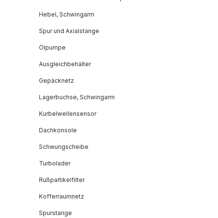
Hebel, Schwingarm
Spur und Axialstange
Ölpumpe
Ausgleichbehälter
Gepäcknetz
Lagerbuchse, Schwingarm
Kurbelwellensensor
Dachkonsole
Schwungscheibe
Turbolader
Rußpartikelfilter
Kofferraumnetz
Spurstange