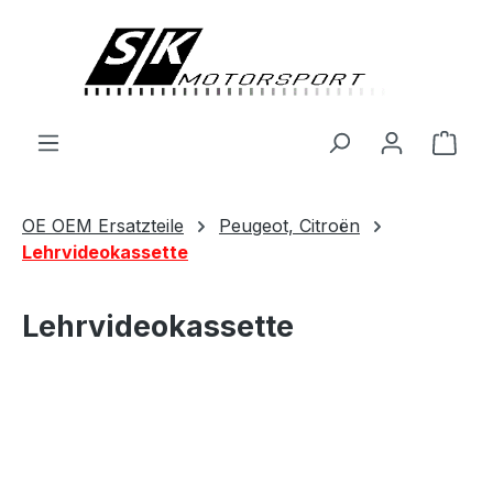
alt springen
Ware
OE OEM Ersatzteile
Peugeot, Citroën
Lehrvideokassette
Lehrvideokassette