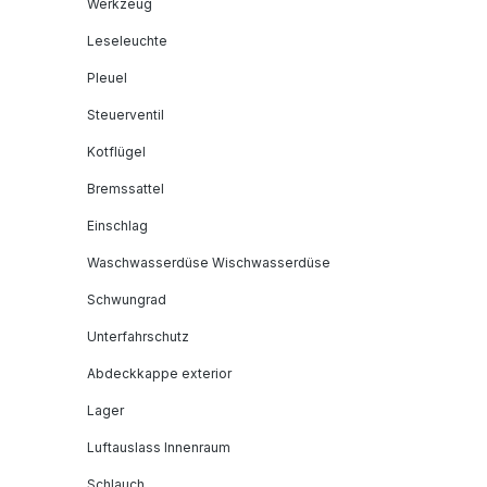
Werkzeug
Leseleuchte
Pleuel
Steuerventil
Kotflügel
Bremssattel
Einschlag
Waschwasserdüse Wischwasserdüse
Schwungrad
Unterfahrschutz
Abdeckkappe exterior
Lager
Luftauslass Innenraum
Schlauch