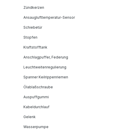
Zündkerzen
Ansauglufttemperatur-Sensor
Schiebetür
Stopfen
Kraftstofftank
Anschlagpuffer, Federung
Leuchtweitenregulierung
Spanner Keilrippenriemen
Ölablaßschraube
Auspuffgummi
Kabeldurchlauf
Gelenk
Wasserpumpe