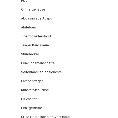
PDC
Ölfiltergehäuse
Abgasanlage Auspuff
Alufelgen
Thermowiderstand
Träger Karosserie
Stirndeckel
Lenkungsmanschette
Seitenmarkierungsleuchte
Lampenträger
Kunststoffbüchse
Fußmatten
Lenkgetriebe
SHIM Einstellscheibe Ventilspiel