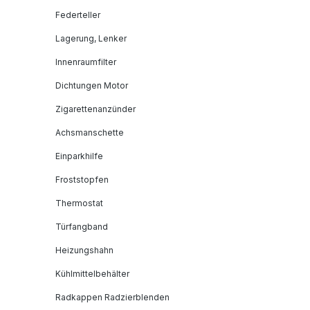
Federteller
Lagerung, Lenker
Innenraumfilter
Dichtungen Motor
Zigarettenanzünder
Achsmanschette
Einparkhilfe
Froststopfen
Thermostat
Türfangband
Heizungshahn
Kühlmittelbehälter
Radkappen Radzierblenden