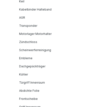
Keil
Kabelbinder Halteband
AGR
Transponder
Motorlager Motorhalter
Zündschloss
Scheinwerferreinigung
Embleme
Dachgepäckträger
Kühler
Türgriff Innenraum
Abdichte Folie
Frontscheibe
Griff Innenraum