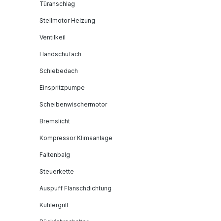
Türanschlag
Stellmotor Heizung
Ventilkeil
Handschufach
Schiebedach
Einspritzpumpe
Scheibenwischermotor
Bremslicht
Kompressor Klimaanlage
Faltenbalg
Steuerkette
Auspuff Flanschdichtung
Kühlergrill