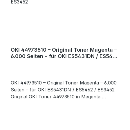
OKI 44973510 – Original Toner Magenta –
6.000 Seiten – für OKI ES5431DN / ES5462
/ ES3452
OKI 44973510 – Original Toner Magenta – 6.000
Seiten – für OKI ES5431DN / ES5462 / ES3452
Original OKI Toner 44973510 in Magenta,
passend für zahlreiche Modelle der OKI ES-
Serie. Mit einer Reichweite von bis zu 6.000
Seiten bietet der Toner brillante Farbwiedergabe
und zuverlässige Druckqualität. Details