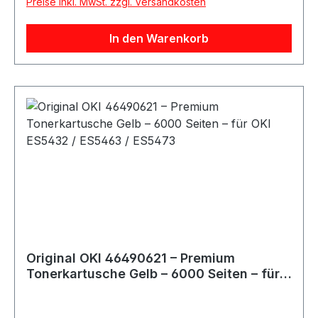
Preise inkl. MwSt. zzgl. Versandkosten
scharfer, zuverlässiger Farbdruck Hinweis
Kompatibler Toner – keine Original OKI Ware.
In den Warenkorb
100% passend für die genannten Modelle.
Original OKI 46490621 – Premium
Tonerkartusche Gelb – 6000 Seiten – für
OKI ES5432 / ES5463 / ES5473