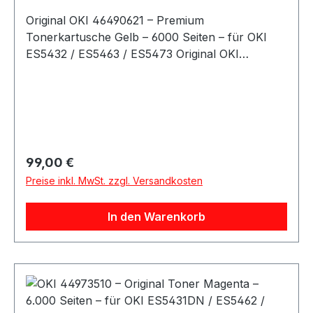
Original OKI 46490621 – Premium
Tonerkartusche Gelb – 6000 Seiten – für OKI
ES5432 / ES5463 / ES5473 Original OKI
Tonerkartusche 46490621 in Gelb, passend für
verschiedene OKI ES-Serien Drucker. Die
Premium-Druckerpatrone liefert eine hohe
Reichweite von bis zu 6000 Seiten und garantiert
brillante Farbwiedergabe sowie zuverlässige
Druckqualität. Details Hersteller: OKI Originalteil:
Regulärer Preis:
99,00 €
Ja Teilenummer: 46490621 Farbe: Gelb (Yellow)
Preise inkl. MwSt. zzgl. Versandkosten
Reichweite: bis zu 6000 Seiten (bei 5 %
Deckung) Qualität: Premium, gestochen scharf,
In den Warenkorb
langhaltend Zustand: neu Kompatible OKI
Druckermodelle OKI ES5432 OKI ES5463 OKI
ES5473