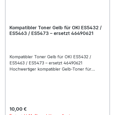
Kompatibler Toner Gelb für OKI ES5432 /
ES5463 / ES5473 – ersetzt 46490621
Kompatibler Toner Gelb für OKI ES5432 /
ES5463 / ES5473 – ersetzt 46490621
Hochwertiger kompatibler Gelb-Toner für
verschiedene OKI ES-Serien Drucker. Ersetzt die
originale Tonerkartusche OKI 46490621 und
liefert klare, kräftige Farbdrucke zu einem
attraktiven Preis. Details Farbe: Yellow / Gelb
Kompatibilität: OKI ES5432 ES5463 ES5473
Ersatz für OEM: 46490621 Zustand: neu,
Regulärer Preis:
10,00 €
kompatibel (kein Original) Qualität: gestochen