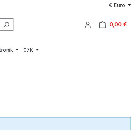
€
Euro
0,00 €
Ware
tronik
07K