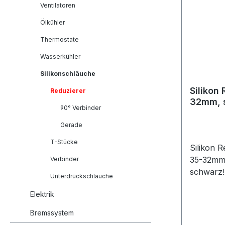
Ventilatoren
100mmWan
en: 3Tem
Ölkühler
220°CDru
Thermostate
5barFarb
Wasserkühler
(komplett
wir beste
Silikonschläuche
Preis! U
Silikon
Reduzierer
Silikons
32mm, 
Qualitäts
90° Verbinder
product
bekannte
Gerade
Silikons
T-Stücke
und soga
Silikon 
Unser Sil
35-32mm 
Verbinder
und blei
schwarz
Unterdrückschläuche
flexibel, 
products
bekannte
Elektrik
Gewebel
Bereiche
products 
Bremssystem
bauen au
Ladelufts