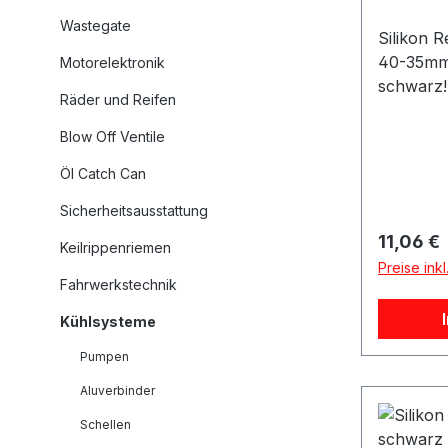
Wastegate
Silikon 
40-35mm 
Motorelektronik
schwarz
Räder und Reifen
products
Gewebel
Blow Off Ventile
products 
Öl Catch Can
Ladelufts
verstärk
Sicherheitsausstattung
druckfes
Reguläre
11,06 €
Keilrippenriemen
zu bleib
Preise ink
eignen si
Fahrwerkstechnik
Ansaugun
Kühlsysteme
und Ähnli
bis 5bar 
Pumpen
220°C. Ni
Aluverbinder
oder Öl-
Leitung!
Schellen
und 35mm