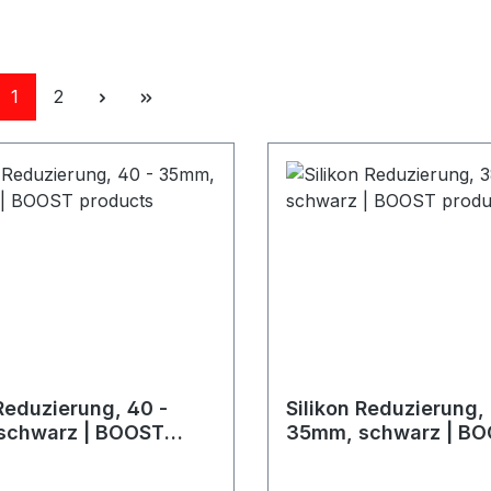
Seite
Seite
1
2
 Reduzierung, 40 -
Silikon Reduzierung,
schwarz | BOOST
35mm, schwarz | B
s
products