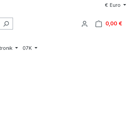
€
Euro
0,00 €
Ware
tronik
07K