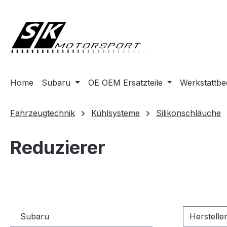
springen
Zur Hauptnavigation springen
Home
Subaru
OE OEM Ersatzteile
Werkstattbe
Fahrzeugtechnik
Kühlsysteme
Silikonschläuche
Reduzierer
Subaru
Herstelle